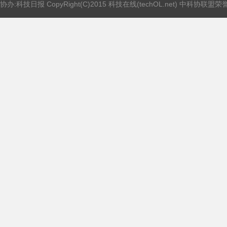
协办:科技日报 CopyRight(C)2015 科技在线(techOL.net) 中科协联盟